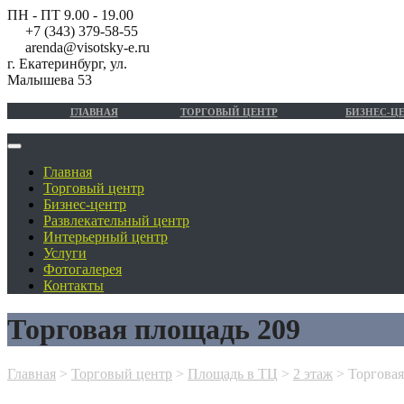
ПН - ПТ 9.00 - 19.00
+7 (343) 379-58-55
arenda@visotsky-e.ru
г. Екатеринбург, ул.
Малышева 53
ГЛАВНАЯ
ТОРГОВЫЙ ЦЕНТР
БИЗНЕС-Ц
Главная
Торговый центр
Бизнес-центр
Развлекательный центр
Интерьерный центр
Услуги
Фотогалерея
Контакты
Торговая площадь 209
Главная
>
Торговый центр
>
Площадь в ТЦ
>
2 этаж
>
Торговая